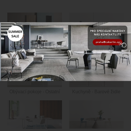
Obývací pokoje -
Obývací pokoje -
Knihovny
Konferenční stoly
Obývací pokoje - Ostatní
Kuchyně - Barové židle