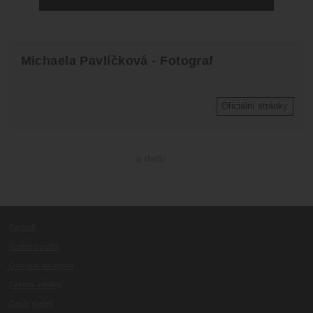
Michaela Pavlíčková - Fotograf
Oficiální stránky
a další....
Partneři
Podmínky užití
Ochrana soukromí
Firemní katalog
Ceník služeb